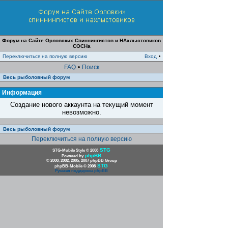
Форум на Сайте Орловских Спиннингистов и НАхлыстовиков
СОСНа
Переключиться на полную версию
Вход
•
FAQ
•
Поиск
Весь рыболовный форум
Информация
Создание нового аккаунта на текущий момент
невозможно.
Весь рыболовный форум
Переключиться на полную версию
STG
STG-Mobile Style © 2008
phpBB
Powered by
© 2000, 2002, 2005, 2007 phpBB Group
STG
phpBB-Mobile © 2008
Русская поддержка phpBB