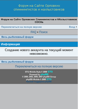
Форум на Сайте Орловских Спиннингистов и НАхлыстовиков
СОСНа
Переключиться на полную версию
Вход
•
FAQ
•
Поиск
Весь рыболовный форум
Информация
Создание нового аккаунта на текущий момент
невозможно.
Весь рыболовный форум
Переключиться на полную версию
STG
STG-Mobile Style © 2008
phpBB
Powered by
© 2000, 2002, 2005, 2007 phpBB Group
STG
phpBB-Mobile © 2008
Русская поддержка phpBB