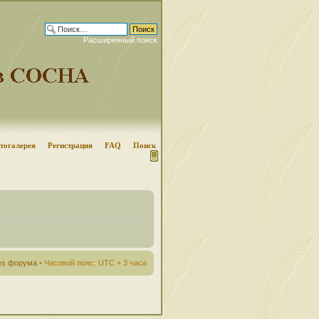
Расширенный поиск
тогалерея
Регистрация
FAQ
Поиск
ies форума
• Часовой пояс: UTC + 3 часа