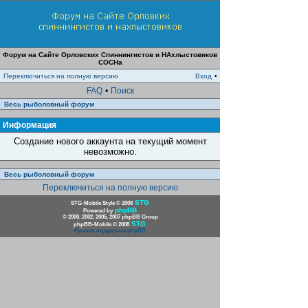
Форум на Сайте Орловских Спиннингистов и НАхлыстовиков
СОСНа
Переключиться на полную версию
Вход
•
FAQ
•
Поиск
Весь рыболовный форум
Информация
Создание нового аккаунта на текущий момент
невозможно.
Весь рыболовный форум
Переключиться на полную версию
STG
STG-Mobile Style © 2008
phpBB
Powered by
© 2000, 2002, 2005, 2007 phpBB Group
STG
phpBB-Mobile © 2008
Русская поддержка phpBB