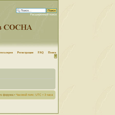
Расширенный поиск
тогалерея
Регистрация
FAQ
Поиск
ies форума
• Часовой пояс: UTC + 3 часа