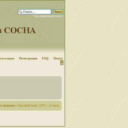
Расширенный поиск
тогалерея
Регистрация
FAQ
Поиск
ies форума
• Часовой пояс: UTC + 3 часа