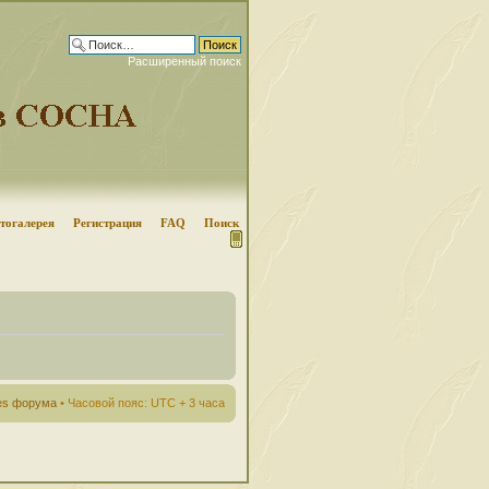
Расширенный поиск
тогалерея
Регистрация
FAQ
Поиск
ies форума
• Часовой пояс: UTC + 3 часа