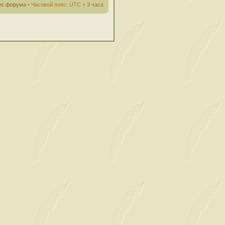
ies форума
• Часовой пояс: UTC + 3 часа