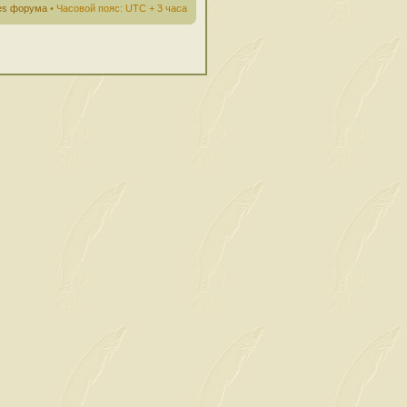
ies форума
• Часовой пояс: UTC + 3 часа