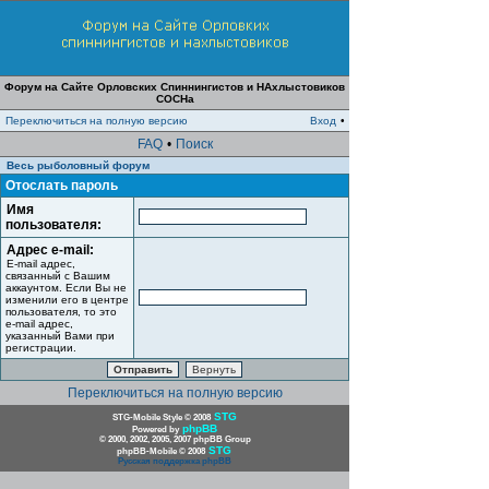
Форум на Сайте Орловских Спиннингистов и НАхлыстовиков
СОСНа
Переключиться на полную версию
Вход
•
FAQ
•
Поиск
Весь рыболовный форум
Отослать пароль
Имя
пользователя:
Адрес e-mail:
E-mail адрес,
связанный с Вашим
аккаунтом. Если Вы не
изменили его в центре
пользователя, то это
e-mail адрес,
указанный Вами при
регистрации.
Переключиться на полную версию
STG
STG-Mobile Style © 2008
phpBB
Powered by
© 2000, 2002, 2005, 2007 phpBB Group
STG
phpBB-Mobile © 2008
Русская поддержка phpBB