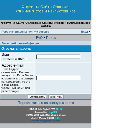
Форум на Сайте Орловских Спиннингистов и НАхлыстовиков
СОСНа
Переключиться на полную версию
Вход
•
FAQ
•
Поиск
Весь рыболовный форум
Отослать пароль
Имя
пользователя:
Адрес e-mail:
E-mail адрес,
связанный с Вашим
аккаунтом. Если Вы не
изменили его в центре
пользователя, то это
e-mail адрес,
указанный Вами при
регистрации.
Переключиться на полную версию
STG
STG-Mobile Style © 2008
phpBB
Powered by
© 2000, 2002, 2005, 2007 phpBB Group
STG
phpBB-Mobile © 2008
Русская поддержка phpBB