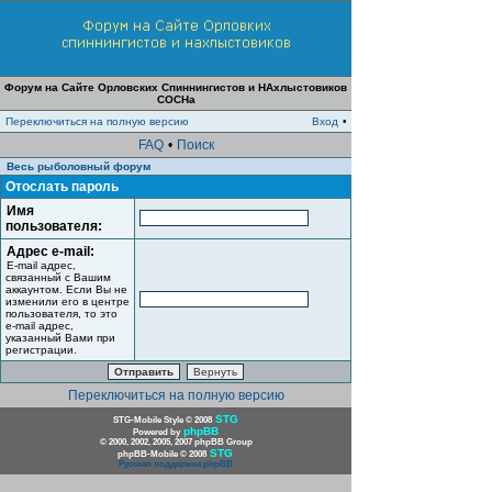
Форум на Сайте Орловских Спиннингистов и НАхлыстовиков
СОСНа
Переключиться на полную версию
Вход
•
FAQ
•
Поиск
Весь рыболовный форум
Отослать пароль
Имя
пользователя:
Адрес e-mail:
E-mail адрес,
связанный с Вашим
аккаунтом. Если Вы не
изменили его в центре
пользователя, то это
e-mail адрес,
указанный Вами при
регистрации.
Переключиться на полную версию
STG
STG-Mobile Style © 2008
phpBB
Powered by
© 2000, 2002, 2005, 2007 phpBB Group
STG
phpBB-Mobile © 2008
Русская поддержка phpBB