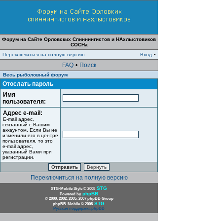
Форум на Сайте Орловских Спиннингистов и НАхлыстовиков
СОСНа
Переключиться на полную версию
Вход
•
FAQ
•
Поиск
Весь рыболовный форум
Отослать пароль
Имя
пользователя:
Адрес e-mail:
E-mail адрес,
связанный с Вашим
аккаунтом. Если Вы не
изменили его в центре
пользователя, то это
e-mail адрес,
указанный Вами при
регистрации.
Переключиться на полную версию
STG
STG-Mobile Style © 2008
phpBB
Powered by
© 2000, 2002, 2005, 2007 phpBB Group
STG
phpBB-Mobile © 2008
Русская поддержка phpBB