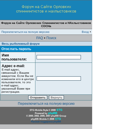
Форум на Сайте Орловских Спиннингистов и НАхлыстовиков
СОСНа
Переключиться на полную версию
Вход
•
FAQ
•
Поиск
Весь рыболовный форум
Отослать пароль
Имя
пользователя:
Адрес e-mail:
E-mail адрес,
связанный с Вашим
аккаунтом. Если Вы не
изменили его в центре
пользователя, то это
e-mail адрес,
указанный Вами при
регистрации.
Переключиться на полную версию
STG
STG-Mobile Style © 2008
phpBB
Powered by
© 2000, 2002, 2005, 2007 phpBB Group
STG
phpBB-Mobile © 2008
Русская поддержка phpBB