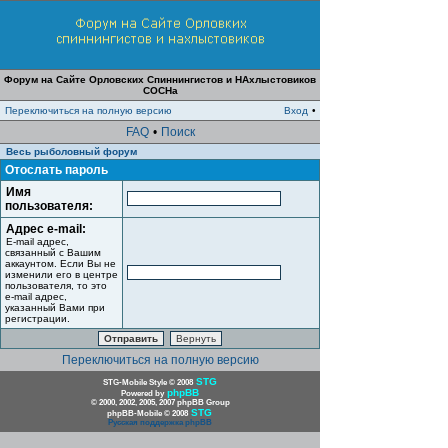
Форум на Сайте Орловских Спиннингистов и НАхлыстовиков
СОСНа
Переключиться на полную версию
Вход
•
FAQ
•
Поиск
Весь рыболовный форум
Отослать пароль
Имя
пользователя:
Адрес e-mail:
E-mail адрес,
связанный с Вашим
аккаунтом. Если Вы не
изменили его в центре
пользователя, то это
e-mail адрес,
указанный Вами при
регистрации.
Переключиться на полную версию
STG
STG-Mobile Style © 2008
phpBB
Powered by
© 2000, 2002, 2005, 2007 phpBB Group
STG
phpBB-Mobile © 2008
Русская поддержка phpBB