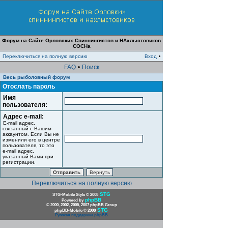
Форум на Сайте Орловских Спиннингистов и НАхлыстовиков
СОСНа
Переключиться на полную версию
Вход
•
FAQ
•
Поиск
Весь рыболовный форум
Отослать пароль
Имя
пользователя:
Адрес e-mail:
E-mail адрес,
связанный с Вашим
аккаунтом. Если Вы не
изменили его в центре
пользователя, то это
e-mail адрес,
указанный Вами при
регистрации.
Переключиться на полную версию
STG
STG-Mobile Style © 2008
phpBB
Powered by
© 2000, 2002, 2005, 2007 phpBB Group
STG
phpBB-Mobile © 2008
Русская поддержка phpBB