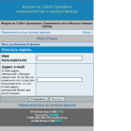
Форум на Сайте Орловских Спиннингистов и НАхлыстовиков
СОСНа
Переключиться на полную версию
Вход
•
FAQ
•
Поиск
Весь рыболовный форум
Отослать пароль
Имя
пользователя:
Адрес e-mail:
E-mail адрес,
связанный с Вашим
аккаунтом. Если Вы не
изменили его в центре
пользователя, то это
e-mail адрес,
указанный Вами при
регистрации.
Переключиться на полную версию
STG
STG-Mobile Style © 2008
phpBB
Powered by
© 2000, 2002, 2005, 2007 phpBB Group
STG
phpBB-Mobile © 2008
Русская поддержка phpBB