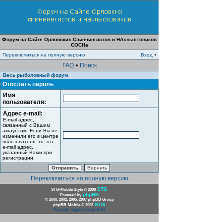
Форум на Сайте Орловских Спиннингистов и НАхлыстовиков
СОСНа
Переключиться на полную версию
Вход
•
FAQ
•
Поиск
Весь рыболовный форум
Отослать пароль
Имя
пользователя:
Адрес e-mail:
E-mail адрес,
связанный с Вашим
аккаунтом. Если Вы не
изменили его в центре
пользователя, то это
e-mail адрес,
указанный Вами при
регистрации.
Переключиться на полную версию
STG
STG-Mobile Style © 2008
phpBB
Powered by
© 2000, 2002, 2005, 2007 phpBB Group
STG
phpBB-Mobile © 2008
Русская поддержка phpBB