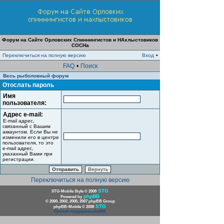
Форум на Сайте Орловских Спиннингистов и НАхлыстовиков
СОСНа
Переключиться на полную версию
Вход
•
FAQ
•
Поиск
Весь рыболовный форум
Отослать пароль
Имя
пользователя:
Адрес e-mail:
E-mail адрес,
связанный с Вашим
аккаунтом. Если Вы не
изменили его в центре
пользователя, то это
e-mail адрес,
указанный Вами при
регистрации.
Переключиться на полную версию
STG
STG-Mobile Style © 2008
phpBB
Powered by
© 2000, 2002, 2005, 2007 phpBB Group
STG
phpBB-Mobile © 2008
Русская поддержка phpBB