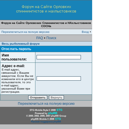
Форум на Сайте Орловских Спиннингистов и НАхлыстовиков
СОСНа
Переключиться на полную версию
Вход
•
FAQ
•
Поиск
Весь рыболовный форум
Отослать пароль
Имя
пользователя:
Адрес e-mail:
E-mail адрес,
связанный с Вашим
аккаунтом. Если Вы не
изменили его в центре
пользователя, то это
e-mail адрес,
указанный Вами при
регистрации.
Переключиться на полную версию
STG
STG-Mobile Style © 2008
phpBB
Powered by
© 2000, 2002, 2005, 2007 phpBB Group
STG
phpBB-Mobile © 2008
Русская поддержка phpBB