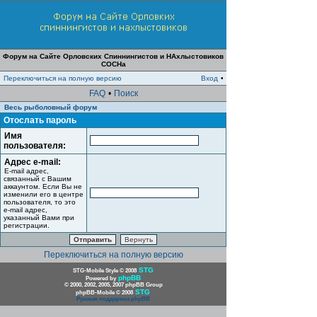
Форум на Сайте Орловских Спиннингистов и НАхлыстовиков
СОСНа
Переключиться на полную версию
Вход
•
FAQ
•
Поиск
Весь рыболовный форум
Отослать пароль
Имя
пользователя:
Адрес e-mail:
E-mail адрес,
связанный с Вашим
аккаунтом. Если Вы не
изменили его в центре
пользователя, то это
e-mail адрес,
указанный Вами при
регистрации.
Переключиться на полную версию
STG
STG-Mobile Style © 2008
phpBB
Powered by
© 2000, 2002, 2005, 2007 phpBB Group
STG
phpBB-Mobile © 2008
Русская поддержка phpBB