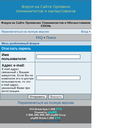
Форум на Сайте Орловских Спиннингистов и НАхлыстовиков
СОСНа
Переключиться на полную версию
Вход
•
FAQ
•
Поиск
Весь рыболовный форум
Отослать пароль
Имя
пользователя:
Адрес e-mail:
E-mail адрес,
связанный с Вашим
аккаунтом. Если Вы не
изменили его в центре
пользователя, то это
e-mail адрес,
указанный Вами при
регистрации.
Переключиться на полную версию
STG
STG-Mobile Style © 2008
phpBB
Powered by
© 2000, 2002, 2005, 2007 phpBB Group
STG
phpBB-Mobile © 2008
Русская поддержка phpBB