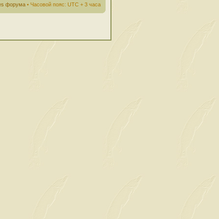
ies форума
• Часовой пояс: UTC + 3 часа