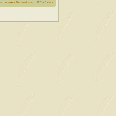
ies форума
• Часовой пояс: UTC + 3 часа