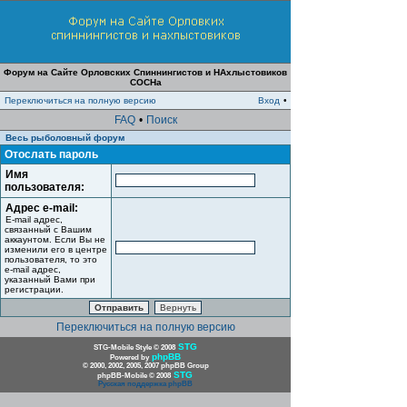
Форум на Сайте Орловских Спиннингистов и НАхлыстовиков
СОСНа
Переключиться на полную версию
Вход
•
FAQ
•
Поиск
Весь рыболовный форум
Отослать пароль
Имя
пользователя:
Адрес e-mail:
E-mail адрес,
связанный с Вашим
аккаунтом. Если Вы не
изменили его в центре
пользователя, то это
e-mail адрес,
указанный Вами при
регистрации.
Переключиться на полную версию
STG
STG-Mobile Style © 2008
phpBB
Powered by
© 2000, 2002, 2005, 2007 phpBB Group
STG
phpBB-Mobile © 2008
Русская поддержка phpBB