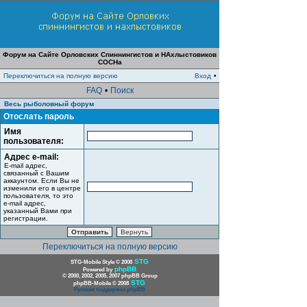
Форум на Сайте Орловских Спиннингистов и НАхлыстовиков
СОСНа
Переключиться на полную версию
Вход
•
FAQ
•
Поиск
Весь рыболовный форум
Отослать пароль
Имя
пользователя:
Адрес e-mail:
E-mail адрес,
связанный с Вашим
аккаунтом. Если Вы не
изменили его в центре
пользователя, то это
e-mail адрес,
указанный Вами при
регистрации.
Переключиться на полную версию
STG
STG-Mobile Style © 2008
phpBB
Powered by
© 2000, 2002, 2005, 2007 phpBB Group
STG
phpBB-Mobile © 2008
Русская поддержка phpBB