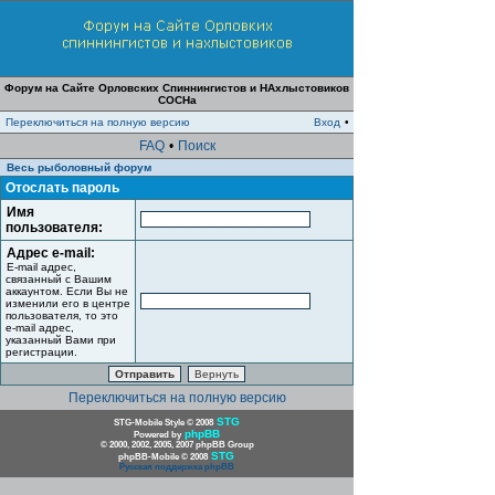
Форум на Сайте Орловских Спиннингистов и НАхлыстовиков
СОСНа
Переключиться на полную версию
Вход
•
FAQ
•
Поиск
Весь рыболовный форум
Отослать пароль
Имя
пользователя:
Адрес e-mail:
E-mail адрес,
связанный с Вашим
аккаунтом. Если Вы не
изменили его в центре
пользователя, то это
e-mail адрес,
указанный Вами при
регистрации.
Переключиться на полную версию
STG
STG-Mobile Style © 2008
phpBB
Powered by
© 2000, 2002, 2005, 2007 phpBB Group
STG
phpBB-Mobile © 2008
Русская поддержка phpBB