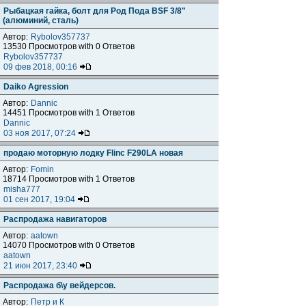
Рыбацкая гайка, болт для Род Пода BSF 3/8"
(алюминий, сталь)
Автор:
Rybolov357737
13530 Просмотров with 0 Ответов
Rybolov357737
09 фев 2018, 00:16
Daiko Agression
Автор:
Dannic
14451 Просмотров with 1 Ответов
Dannic
03 ноя 2017, 07:24
продаю моторную лодку Flinc F290LA новая
Автор:
Fomin
18714 Просмотров with 1 Ответов
misha777
01 сен 2017, 19:04
Распродажа навигаторов
Автор:
aatown
14070 Просмотров with 0 Ответов
aatown
21 июн 2017, 23:40
Распродажа б\у вейдерсов.
Автор:
Петр и К