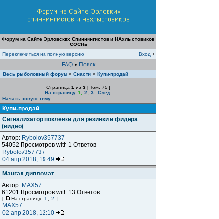
Форум на Сайте Орловских Спиннингистов и НАхлыстовиков
СОСНа
Переключиться на полную версию
Вход
•
FAQ
•
Поиск
Весь рыболовный форум
Снасти
Купи-продай
»
»
Страница
1
из
3
[ Тем: 75 ]
На страницу
1
,
2
,
3
След.
Начать новую тему
Купи-продай
Сигнализатор поклевки для резинки и фидера
(видео)
Автор:
Rybolov357737
54052 Просмотров with 1 Ответов
Rybolov357737
04 апр 2018, 19:49
Мангал дипломат
Автор:
MAX57
61201 Просмотров with 13 Ответов
[
На страницу:
1
,
2
]
MAX57
02 апр 2018, 12:10