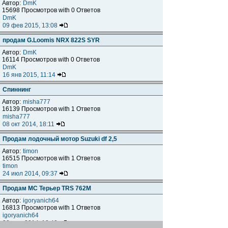
Автор:
DmK
15698 Просмотров with 0 Ответов
DmK
09 фев 2015, 13:08
продам G.Loomis NRX 822S SYR
Автор:
DmK
16114 Просмотров with 0 Ответов
DmK
16 янв 2015, 11:14
Спиннинг
Автор:
misha777
16139 Просмотров with 1 Ответов
misha777
08 окт 2014, 18:11
Продам лодочный мотор Suzuki df 2,5
Автор:
timon
16515 Просмотров with 1 Ответов
timon
24 июл 2014, 09:37
Продам МС Терьер TRS 762M
Автор:
igoryanich64
16813 Просмотров with 1 Ответов
igoryanich64
20 июн 2014, 10:42