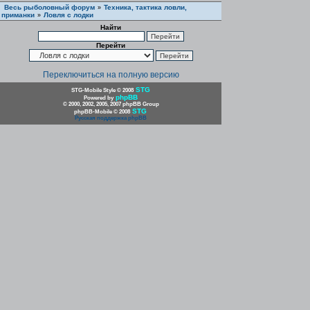
Весь рыболовный форум
Техника, тактика ловли,
»
приманки
Ловля с лодки
»
Найти
Перейти
Переключиться на полную версию
STG
STG-Mobile Style © 2008
phpBB
Powered by
© 2000, 2002, 2005, 2007 phpBB Group
STG
phpBB-Mobile © 2008
Русская поддержка phpBB