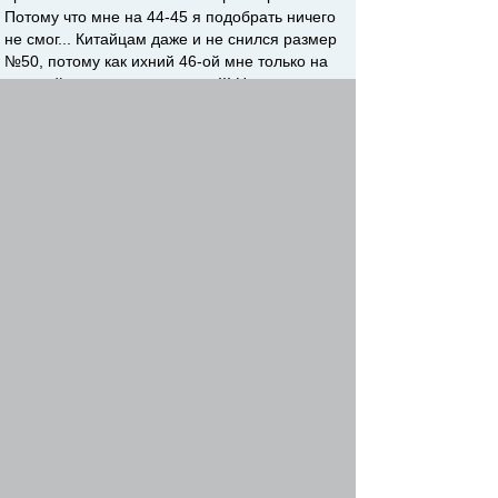
Потому что мне на 44-45 я подобрать ничего
не смог... Китайцам даже и не снился размер
№50, потому как ихний 46-ой мне только на
простой носок и то с натягом!!! На рынке нет...
В радуге тоже... хотя и там и там просил
привезти... И где теперь мне искать не
приложу ума!!! Придется брать на Кабеласе за
2000р. и придут они, что самое печальное,
только через месяц - полтора...
Re: Обувь для вейдерсов
timon
-
12 май 2012, 07:39
у меня размер 43. купил кроссовки размера 48
в магазине низких цен на трансмаше. рядом с
магазином "большое спасибо".
Вернуться наверх
Начать новую тему
Ответить
На страницу
Пред.
1
,
2
Страница
2
из
2
[ Сообщений: 14 ]
Предыдущая тема
|
Следующая тема
Сейчас этот форум просматривают: нет зарегистрированных
пользователей и гости: 1