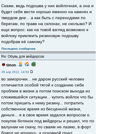
Скажи, ведь подошва у них войлочная, а она и
будет себя вести хорошо именно на камнях и
твердом дне... а как быть с переходами по
берегам, по траве на склонах, не скользко? И
еще вопрос: как на товой взгляд возможно к
войлоку приклеить резиновую подошву
подобрав её самому?
Последнее сообщение
Re: Обувь для вейдерсов
timon
-
06 апр 2012, 14:53
во заморочки... не даром русский человек
отличается особой тягой к созданию себе
проблем в жизни а потом поиском выхода из
сложившейся ситуации... купить войлок что бы
потом пришить к нему резину... потратить
собственное время из бесценной жизни,
деньги... я в свое время задался вопросом о
покупке ботинок под вейдерсы и решил, что по
валунам не скачу, по сваям не лазию, в форт
боярд не играюсь, а основной грунт