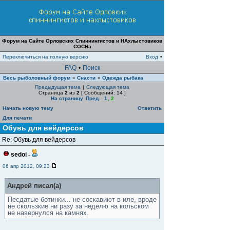
Форум на Сайте Орловских Спиннингистов и НАхлыстовиков
СОСНа
Переключиться на полную версию
Вход
•
FAQ
•
Поиск
Весь рыболовный форум
Снасти
Одежда рыбака
»
»
Предыдущая тема
|
Следующая тема
Страница
2
из
2
[ Сообщений: 14 ]
На страницу
Пред.
1
,
2
Начать новую тему
Ответить
Для печати
Обувь для вейдерсов
Re: Обувь для вейдерсов
sedoi
-
06 апр 2012, 09:23
Андрей писал(а)
Песдатые ботинки... не соскавиют в иле, вроде
не скользкие ни разу за неделю на кольском
не навернулся на камнях.