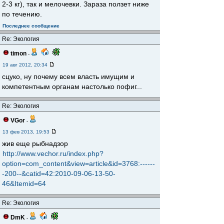
2-3 кг), так и мелочевки. Зараза ползет ниже
по течению.
Последнее сообщение
Re: Экология
timon
-
19 авг 2012, 20:34
сцуко, ну почему всем власть имущим и
компетентным органам настолько пофиг...
Re: Экология
VGor
-
13 фев 2013, 19:53
жив еще рыбнадзор
http://www.vechor.ru/index.php?
option=com_content&view=article&id=3768:------
-200--&catid=42:2010-09-06-13-50-
46&Itemid=64
Re: Экология
DmK
-