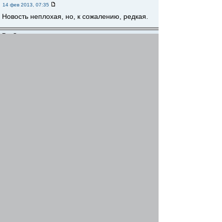
14 фев 2013, 07:35
Новость неплохая, но, к сожалению, редкая.
Re: Экология
Andrei
-
06 авг 2013, 15:35
так и есть (россия мать\)
Вернуться наверх
Начать новую тему
Ответить
Страница
1
из
1
[ Сообщений: 5 ]
Предыдущая тема
|
Следующая тема
Сейчас этот форум просматривают: нет зарегистрированных
пользователей и гости: 2
Весь рыболовный форум
...
Нормативные документы
»
»
Найти
Перейти
Переключиться на полную версию
STG
STG-Mobile Style © 2008
phpBB
Powered by
© 2000, 2002, 2005, 2007 phpBB Group
STG
phpBB-Mobile © 2008
Русская поддержка phpBB