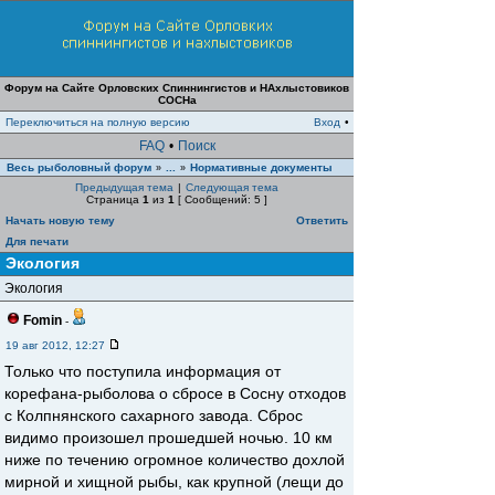
Форум на Сайте Орловских Спиннингистов и НАхлыстовиков
СОСНа
Переключиться на полную версию
Вход
•
FAQ
•
Поиск
Весь рыболовный форум
...
Нормативные документы
»
»
Предыдущая тема
|
Следующая тема
Страница
1
из
1
[ Сообщений: 5 ]
Начать новую тему
Ответить
Для печати
Экология
Экология
Fomin
-
19 авг 2012, 12:27
Только что поступила информация от
корефана-рыболова о сбросе в Сосну отходов
с Колпнянского сахарного завода. Сброс
видимо произошел прошедшей ночью. 10 км
ниже по течению огромное количество дохлой
мирной и хищной рыбы, как крупной (лещи до