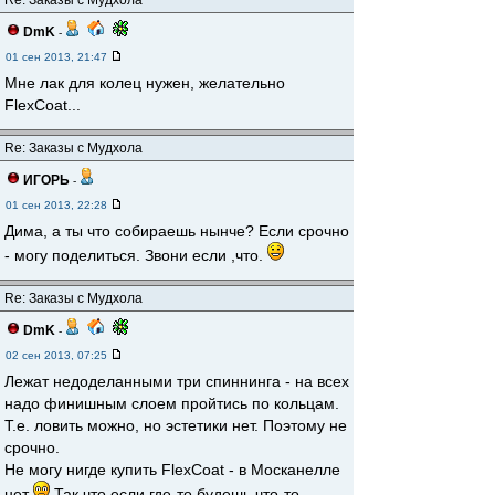
Re: Заказы с Мудхола
DmK
-
01 сен 2013, 21:47
Мне лак для колец нужен, желательно
FlexCoat...
Re: Заказы с Мудхола
ИГОРЬ
-
01 сен 2013, 22:28
Дима, а ты что собираешь нынче? Если срочно
- могу поделиться. Звони если ,что.
Re: Заказы с Мудхола
DmK
-
02 сен 2013, 07:25
Лежат недоделанными три спиннинга - на всех
надо финишным слоем пройтись по кольцам.
Т.е. ловить можно, но эстетики нет. Поэтому не
срочно.
Не могу нигде купить FlexCoat - в Москанелле
нет
Так что если где-то будешь что-то