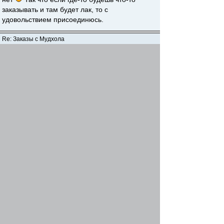
заказывать и там будет лак, то с
удовольствием присоединюсь.
Re: Заказы с Мудхола
ИГОРЬ
-
04 сен 2013, 19:42
Заказал и на твою долю, только не знаю срока
доставки пока
Вернуться наверх
Начать новую тему
Ответить
Страница
1
из
1
[ Сообщений: 5 ]
Предыдущая тема
|
Следующая тема
Сейчас этот форум просматривают: нет зарегистрированных
пользователей и гости: 1
Весь рыболовный форум
...
Коллективные покупки
»
»
Найти
Перейти
Переключиться на полную версию
STG
STG-Mobile Style © 2008
phpBB
Powered by