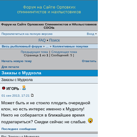
Форум на Сайте Орловских Спиннингистов и НАхлыстовиков
СОСНа
Переключиться на полную версию
Вход
•
FAQ
•
Поиск
Весь рыболовный форум
...
Коллективные покупки
»
»
Предыдущая тема
|
Следующая тема
Страница
1
из
1
[ Сообщений: 5 ]
Начать новую тему
Ответить
Для печати
Заказы с Мудхола
Заказы с Мудхола
ИГОРЬ
-
01 сен 2013, 17:21
Может быть и не стоило плодить очередной
клон, но есть интерес именно к Мудхолу!
Никто не соберается в ближайшее время
подзатариться? Скидки сейчас не слабые.
Последнее сообщение