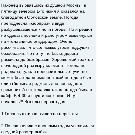
Наконец вырвавшись из душной Москвы, в
пятницу вечером 1-го июня я оказался на
благодатной Орловской земле. Погода
преподнесла «сюрприз» в виде
разбушевавшейся к ночи погоды. Но я решил
не сдавать позиции и рано утром выдвинулся
на «голавлиное эльдорадо». Очень
рассчитывал, что солнышко утром подсушит
безобразия. Но не тут-то было, дорога
раскисла до безобразия. Хорошо мой трактор
в очередной раз выручил меня. Погода не
радовала, гуляли подозрительные тучи, но
может благодаря именно такой погоде я был
один (большая редкость для последнего
времени). А вот голавлю такая погода была в
кайф. В 4-30 я спустился к реке. И тут
началось!!! Выводы первого дня:
1.Голавль активно вышел на перекаты.
2.По сравнению с прошлым годом увеличился
средний размер рыбки.