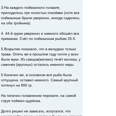
3.На каждого пойманного голавля,
приходилось три холостых поклёвки (хотя все
пойманные брали уверенно, иногда садились
на оба тройника)
4. 44-й зурик уверенно и намного обошёл все
приманки. Счёт по пойманным рыбам 25-5.
5.Вскрытие показало, что в желудках только
трава. Опять же в прошлом году почти у всех
были жуки. Из самцов(мелких) течёт молока, у
самочек (крупных) осталось немного икры.
5.Конечно же, в основном вся рыба была
отпущена, оставил немного. Самый крупный
потянул на 800 гр.
На типично голавлином перекате, на самой
струе поймал щурёнка.
Долго решил не зависать, испугался, что