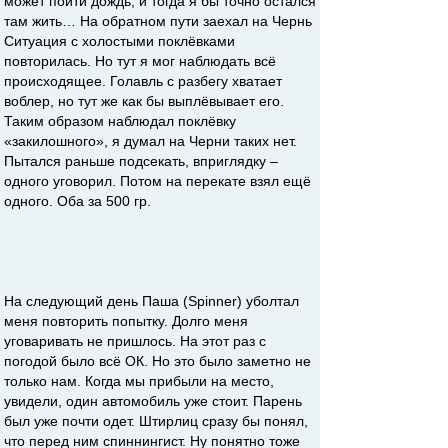
может пойти дождь, и тогда я бы точно остался
там жить… На обратном пути заехал на Чернь
Ситуация с холостыми поклёвками
повторилась. Но тут я мог наблюдать всё
происходящее. Голавль с разбегу хватает
воблер, но тут же как бы выплёвывает его.
Таким образом наблюдал поклёвку
«закилошного», я думал на Черни таких нет.
Пытался раньше подсекать, вприглядку –
одного уговорил. Потом на перекате взял ещё
одного. Оба за 500 гр.
На следующий день Паша (Spinnеr) уболтал
меня повторить попытку. Долго меня
уговаривать не пришлось. На этот раз с
погодой было всё ОК. Но это было заметно не
только нам. Когда мы прибыли на место,
увидели, один автомобиль уже стоит. Парень
был уже почти одет. Штирлиц сразу бы понял,
что перед ним спиннингист. Ну понятно тоже