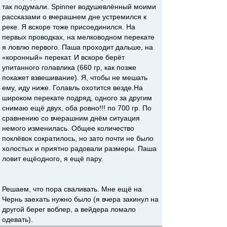
так подумали. Spinnеr водушевлённый моими
рассказами о вчерашнем дне устремился к
реке. Я вскоре тоже присоединился. На
первых проводках, на мелководном перекате
я ловлю первого. Паша проходит дальше, на
«коронный» перекат. И вскоре берёт
упитанного голавлика (660 гр, как позже
покажет взвешивание). Я, чтобы не мешать
ему, иду ниже. Голавль охотится везде.На
широком перекате подряд, одного за другим
снимаю ещё двух, оба ровно!!! по 700 гр. По
сравнению со вчерашним днём ситуация
немого изменилась. Общее количество
поклёвок сократилось, но зато почти не было
холостых и приятно радовали размеры. Паша
ловит ещёодного, я ещё пару.
Решаем, что пора сваливать. Мне ещё на
Чернь заехать нужно было (я вчера закинул на
другой берег воблер, а вейдера ломало
одевать).