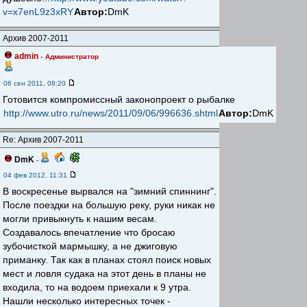
v=x7enL9z3xRY
Автор:
DmK
Архив 2007-2011
admin
-
Администратор
06 сен 2011, 08:20
Готовится компромиссный законопроект о рыбалке
http://www.utro.ru/news/2011/09/06/996636.shtml
Автор:
DmK
Re: Архив 2007-2011
DmK
-
04 фев 2012, 11:31
В воскресенье вырвался на "зимний спиннинг".
После поездки на большую реку, руки никак не
могли привыкнуть к нашим весам.
Создавалось впечатление что бросаю
зубочисткой мармышку, а не джиговую
приманку. Так как в планах стоял поиск новых
мест и ловля судака на этот день в планы не
входила, то на водоем приехали к 9 утра.
Нашли несколько интересных точек -