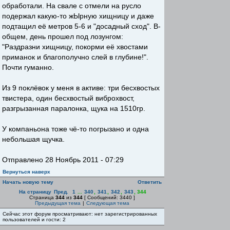
обработали. На свале с отмели на русло
подержал какую-то жЫрную хищницу и даже
подтащил её метров 5-6 и "досадный сход". В-
общем, день прошел под лозунгом:
"Раздразни хищницу, покорми её хвостами
приманок и благополучно слей в глубине!".
Почти гуманно.
Из 9 поклёвок у меня в активе: три бесхвостых
твистера, один бесхвостый виброхвост,
разгрызанная паралонка, щука на 1510гр.
У компаньона тоже чё-то погрызано и одна
небольшая щучка.
Отправлено 28 Ноябрь 2011 - 07:29
Вернуться наверх
Начать новую тему
Ответить
На страницу
Пред.
1
...
340
,
341
,
342
,
343
,
344
Страница
344
из
344
[ Сообщений: 3440 ]
Предыдущая тема
|
Следующая тема
Сейчас этот форум просматривают: нет зарегистрированных
пользователей и гости: 2