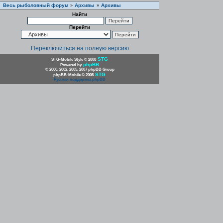
Весь рыболовный форум
Архивы
Архивы
»
»
Найти
Перейти
Переключиться на полную версию
STG
STG-Mobile Style © 2008
phpBB
Powered by
© 2000, 2002, 2005, 2007 phpBB Group
STG
phpBB-Mobile © 2008
Русская поддержка phpBB