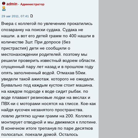
admin
-
Администратор
29 авг 2011, 07:41
Вчера с коллегой по увлечению прокатились
спозаранку на поиски судака. Судака не
нашли. а вот его детей грамм по 400 нашли в
количестве 3шт. При допросе (без
пристрастия) дети не сообщили о
местонахождении родителей. поэтому мы
решили проверить известный водоем области.
спущенный пару лет назад и в прошлом году
опять заполненный водой. Отмахав 50км.
увидели такой ажиотаж. которого не ожидали.
Буквально под каждым кустом стоит машина.
на каждом подходе к воде сидит рыбак. по
воде плавают резиновые лодки на веслах и
ПВХ-ки с моторами носятся на глиссе. Кое-как
найдя кусочек незанятого пространства.
ловлю дитятко щучки грамм на 200. Коллега
монтирует отводной и мы движемся к плотине.
В конечном итоге трепанув по паре десятков
полосатых. поехали домой. Осталось