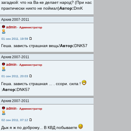
загадкой: что на Ва-ке делает народ? (При нас
практически никто не поймал)
Автор:
DmK
Архив 2007-2011
admin
-
Администратор
01 сен 2011, 19:59
Геша. зависть страшная вещь!
Автор:
DNK57
Архив 2007-2011
admin
-
Администратор
01 сен 2011, 20:03
Геша. зависть страшная ... . ссори. сила !
:
Автор:
DNK57
Архив 2007-2011
admin
-
Администратор
02 сен 2011, 07:12
Дык я ж по доброму... В КВД побываете