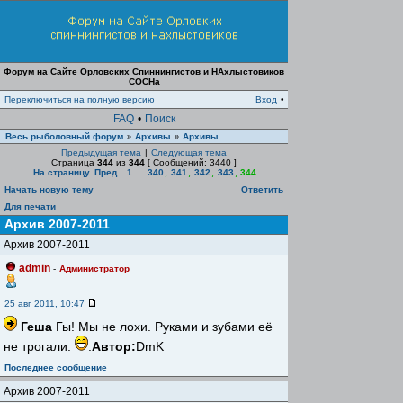
Форум на Сайте Орловских Спиннингистов и НАхлыстовиков
СОСНа
Переключиться на полную версию
Вход
•
FAQ
•
Поиск
Весь рыболовный форум
Архивы
Архивы
»
»
Предыдущая тема
|
Следующая тема
Страница
344
из
344
[ Сообщений: 3440 ]
На страницу
Пред.
1
...
340
,
341
,
342
,
343
,
344
Начать новую тему
Ответить
Для печати
Архив 2007-2011
Архив 2007-2011
admin
-
Администратор
25 авг 2011, 10:47
Геша
Гы! Мы не лохи. Руками и зубами её
не трогали.
:
Автор:
DmK
Последнее сообщение
Архив 2007-2011